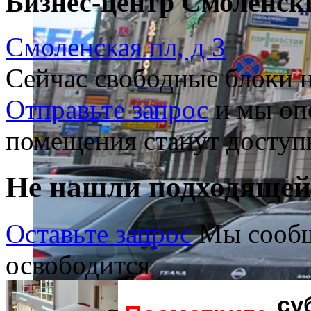
Бизнес-центр Смоленск
Смоленская пл, д 3
Сейчас свободные блоки н
Отправьте запрос
и мы опо
помещения станут доступ
Не нашли подходяще
Оставьте запрос
Мы сообщ
освободится
су