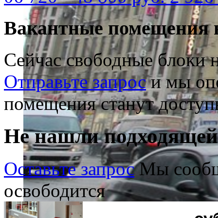
Вакантные помещения 
Сейчас свободные блоки н
Отправьте запрос
и мы опо
помещения станут доступ
Не нашли подходяще
Оставьте запрос
Мы сообщ
освободится