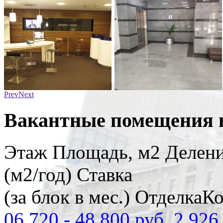
Prev
Next
Вакантные помещения в
Этаж
Площадь, м2
Делени
(м2/год)
Ставка
(за блок в мес.)
Отделка
Ко
06
720
-
48 800 руб.
2 926